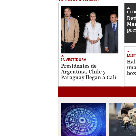
minutes,
13
seconds
Volume
ULTR
0%
Det
Mar
pre
con
de 
MIST
INVESTIDURA
Hal
Presidentes de
una
Argentina, Chile y
box
Paraguay llegan a Cali
de 
para posesión de De la
Ros
Espriella