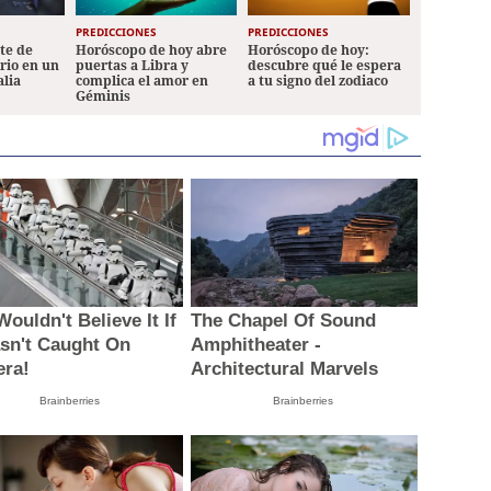
PREDICCIONES
PREDICCIONES
ete de
Horóscopo de hoy abre
Horóscopo de hoy:
ario en un
puertas a Libra y
descubre qué le espera
alia
complica el amor en
a tu signo del zodiaco
Géminis
ouldn't Believe It If
The Chapel Of Sound
asn't Caught On
Amphitheater -
ra!
Architectural Marvels
Brainberries
Brainberries