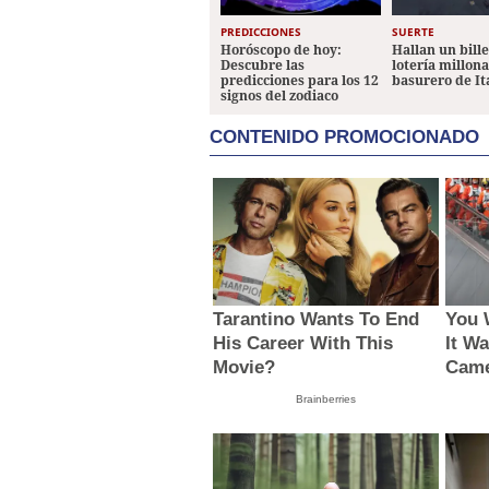
PREDICCIONES
SUERTE
Horóscopo de hoy:
Hallan un bill
Descubre las
lotería millon
predicciones para los 12
basurero de It
signos del zodiaco
CONTENIDO PROMOCIONADO
Tarantino Wants To End
You W
His Career With This
It W
Movie?
Came
Brainberries