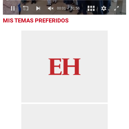
0
MIS TEMAS PREFERIDOS
of
1
minute,
56
seconds