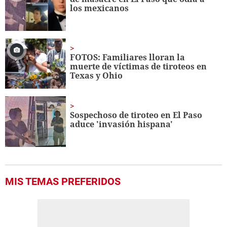
los mexicanos
FOTOS: Familiares lloran la
muerte de víctimas de tiroteos en
Texas y Ohio
Sospechoso de tiroteo en El Paso
aduce 'invasión hispana'
MIS TEMAS PREFERIDOS