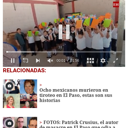
0
RELACIONADAS:
seconds
of
1
minute,
Ocho mexicanos murieron en
56
tiroteo en El Paso, estas son sus
seconds
historias
FOTOS: Patrick Crusius, el autor
de masacre en El Paso que odia a