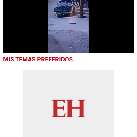
0
MIS TEMAS PREFERIDOS
seconds
of
25
seconds