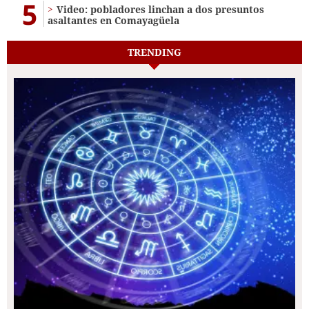
5
Video: pobladores linchan a dos presuntos
asaltantes en Comayagüela
TRENDING