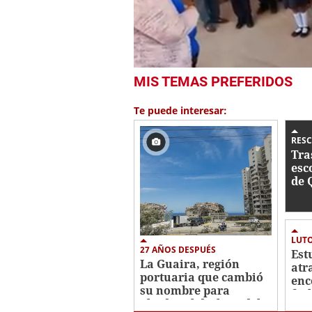
0
MIS TEMAS PREFERIDOS
seconds
of
1
Te puede interesar:
minute,
56
seconds
Volume
RESC
0%
Tra
esc
de 
muj
Ven
LUTO
27 AÑOS DESPUÉS
Est
La Guaira, región
atr
portuaria que cambió
enc
su nombre para
fut
olvidar el deslave del
Ber