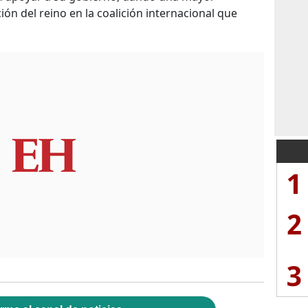
ción del reino en la coalición internacional que
1
2
3