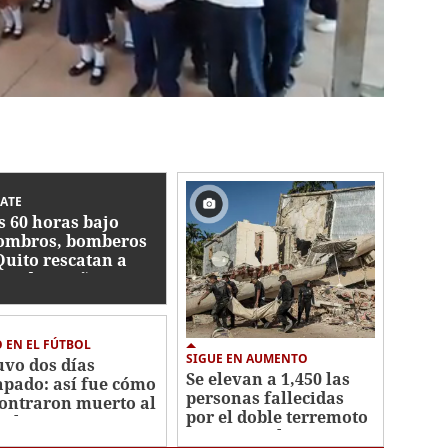
ATE
s 60 horas bajo
ombros, bomberos
Quito rescatan a
er de 80 años en
ezuela
 EN EL FÚTBOL
SIGUE EN AUMENTO
uvo dos días
Se elevan a 1,450 las
apado: así fue cómo
personas fallecidas
ontraron muerto al
por el doble terremoto
bolista Yimvert
en Venezuela
roterán