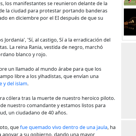
es, los manifestantes se reunieron delante de la
 de la ciudad para protestar portando banderas
rado en diciembre por el EI después de que su
rdania', 'Sí, al castigo, Sí a la erradicación del
tas. La reina Rania, vestida de negro, marchó
ordano blanco y rojo.
bre un llamado al mundo árabe para que los
campo libre a los yihadistas, que envían una
 y del islam
.
a cólera tras la muerte de nuestro heroico piloto.
 de nuestro comandante y estamos listos para
 Sud, un ciudadano de 40 años.
loto, que
fue quemado vivo dentro de una jaula
, ha
s a apoyar a su gobierno, dando una mayor