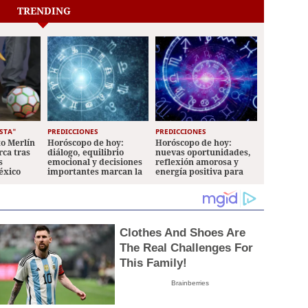
TRENDING
STA"
PREDICCIONES
PREDICCIONES
to Merlín
Horóscopo de hoy:
Horóscopo de hoy:
rca tras
diálogo, equilibrio
nuevas oportunidades,
s
emocional y decisiones
reflexión amorosa y
éxico
importantes marcan la
energía positiva para
jornada
los signos
Clothes And Shoes Are
The Real Challenges For
This Family!
Brainberries