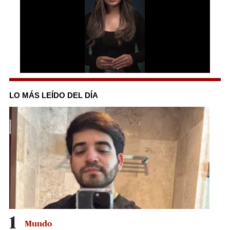
0
seconds
of
LO MÁS LEÍDO DEL DÍA
1
minute,
0
1
Mundo