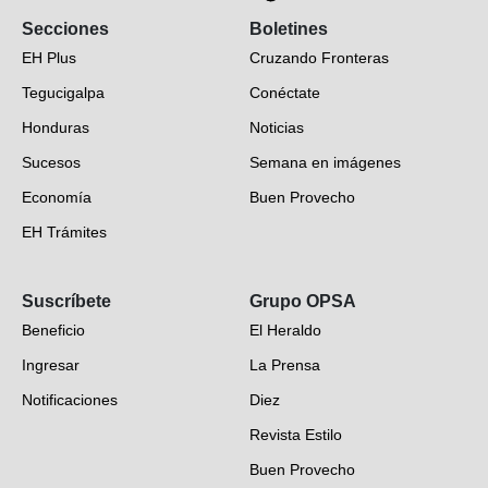
Secciones
Boletines
EH Plus
Cruzando Fronteras
Tegucigalpa
Conéctate
Honduras
Noticias
Sucesos
Semana en imágenes
Economía
Buen Provecho
EH Trámites
Opinión
Suscríbete
Grupo OPSA
EH Verifica
Beneficio
El Heraldo
Fotogalerías
Ingresar
La Prensa
Deportes
Notificaciones
Diez
Videos
Revista Estilo
Hondureños en el mundo
Buen Provecho