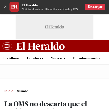
El Heraldo
×
Descargar
Noticias al instante. Disponible en Google y IOS
Lo último
Honduras
Sucesos
Entretenimiento
Inicio
·
Mundo
La OMS no descarta que el