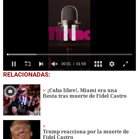
00:03
01:58
0
RELACIONADAS:
seconds
of
1
¡Cuba libre!, Miami era una
minute,
fiesta tras muerte de Fidel Castro
58
seconds
Trump reacciona por la muerte de
Fidel Castro