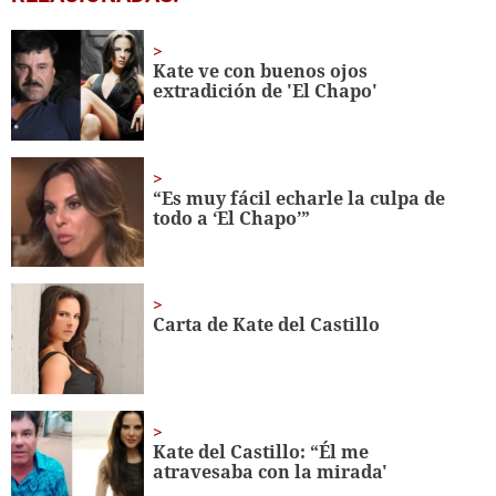
seconds
of
1
minute,
Kate ve con buenos ojos
20
extradición de 'El Chapo'
seconds
“Es muy fácil echarle la culpa de
todo a ‘El Chapo’”
Carta de Kate del Castillo
Kate del Castillo: “Él me
atravesaba con la mirada'