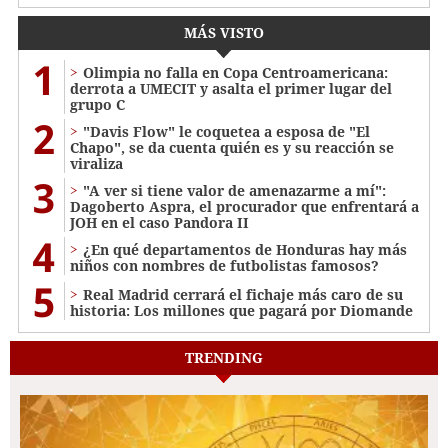
MÁS VISTO
1
Olimpia no falla en Copa Centroamericana:
derrota a UMECIT y asalta el primer lugar del
grupo C
2
"Davis Flow" le coquetea a esposa de "El
Chapo", se da cuenta quién es y su reacción se
viraliza
3
"A ver si tiene valor de amenazarme a mí":
Dagoberto Aspra, el procurador que enfrentará a
JOH en el caso Pandora II
4
¿En qué departamentos de Honduras hay más
niños con nombres de futbolistas famosos?
5
Real Madrid cerrará el fichaje más caro de su
historia: Los millones que pagará por Diomande
TRENDING