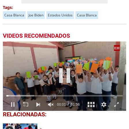
Tags:
Casa Blanca
Joe Biden
Estados Unidos
Casa Blanca
VIDEOS RECOMENDADOS
0
RELACIONADAS:
of
1
minute,