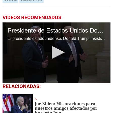
VIDEOS RECOMENDADOS
Presidente de Estados Unidos Donald Trump: “No soy un racista”
El presidente estadounidense, Donald Trump, insistió en que no es racista, luego de trascendidos de que criticó la inmigración de "países de mierda", provocando una ola de indignación internacional.
0
RELACIONADAS:
seconds
of
45
seconds
Joe Biden: Mis oraciones para
nuestros amigos afectados por
huracán Iota