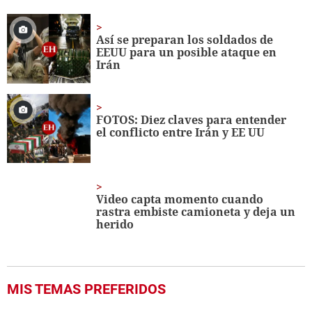
of
1
minute,
Así se preparan los soldados de
1
EEUU para un posible ataque en
second
Irán
FOTOS: Diez claves para entender
el conflicto entre Irán y EE UU
Video capta momento cuando
rastra embiste camioneta y deja un
herido
MIS TEMAS PREFERIDOS