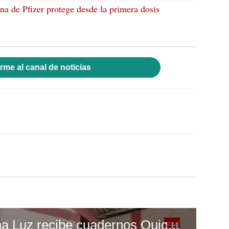
a de Pfizer protege desde la primera dosis
rme al canal de noticias
Escuela Enciende una Luz recibe cuadernos Quick, gracias a la Maratón del Saber