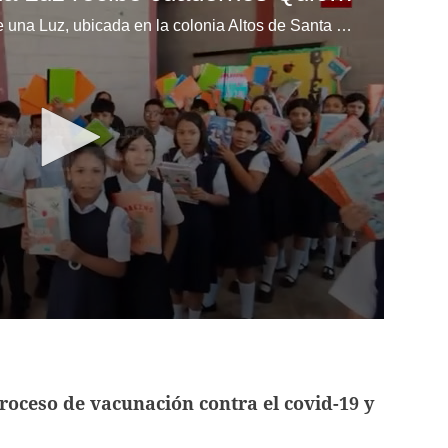
Los niños de la escuela Enciende una Luz, ubicada en la colonia Altos de Santa Rosa, al sur de Tegucigalpa, recibieron cuadernos Quick como parte de la Campaña Maratón del Saber.
roceso de vacunación contra el covid-19 y