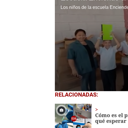
0
RELACIONADAS:
seconds
of
1
minute,
Cómo es el p
56
qué esperar
seconds
Volume
0%