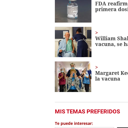
FDA reafirma
56
primera dos
seconds
Volume
0%
William Shak
vacuna, se h
Margaret Ke
la vacuna
MIS TEMAS PREFERIDOS
Te puede interesar: