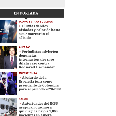
EN PORTADA
¿CÓMO ESTARÁ EL CLIMA?
Lluvias débiles
aisladas y calor de hasta
40 C° marcarán el
sábado
ALERTAS
Periodistas advierten
denuncias
internacionales si se
dilata caso contra
Roosevelt Hernández
INVESTIDURA
Abelardo de la
Espriella jura como
presidente de Colombia
para el periodo 2026-2030
SALUD
Autoridades del IHSS
aseguran que mora
quirúrgica bajó a 1,000
pacientes en espera