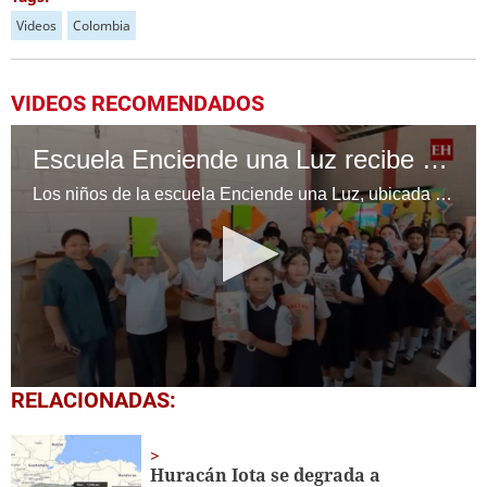
Videos
Colombia
VIDEOS RECOMENDADOS
Escuela Enciende una Luz recibe cuadernos Quick, gracias a la Maratón del Saber
Los niños de la escuela Enciende una Luz, ubicada en la colonia Altos de Santa Rosa, al sur de Tegucigalpa, recibieron cuadernos Quick como parte de la Campaña Maratón del Saber.
0
RELACIONADAS:
seconds
of
1
minute,
Huracán Iota se degrada a
56