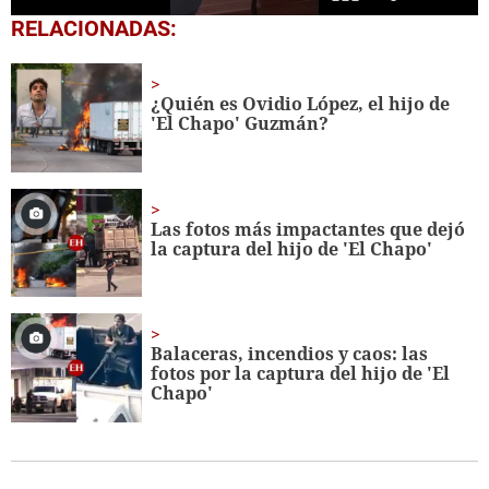
0
RELACIONADAS:
seconds
of
23
seconds
¿Quién es Ovidio López, el hijo de
'El Chapo' Guzmán?
Las fotos más impactantes que dejó
la captura del hijo de 'El Chapo'
Balaceras, incendios y caos: las
fotos por la captura del hijo de 'El
Chapo'