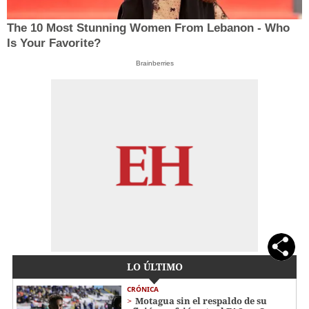
The 10 Most Stunning Women From Lebanon - Who
Is Your Favorite?
Brainberries
LO ÚLTIMO
CRÓNICA
Motagua sin el respaldo de su