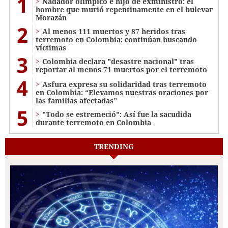
1
Nadador olímpico e hijo de exministro: el
hombre que murió repentinamente en el bulevar
Morazán
2
Al menos 111 muertos y 87 heridos tras
terremoto en Colombia; continúan buscando
víctimas
3
Colombia declara "desastre nacional" tras
reportar al menos 71 muertos por el terremoto
4
Asfura expresa su solidaridad tras terremoto
en Colombia: “Elevamos nuestras oraciones por
las familias afectadas”
5
"Todo se estremeció": Así fue la sacudida
durante terremoto en Colombia
TRENDING