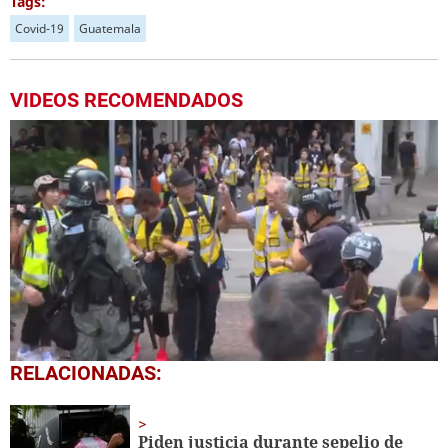
Tags:
Covid-19
Guatemala
VIDEOS RECOMENDADOS
0
RELACIONADAS:
seconds
of
1
minute,
Piden justicia durante sepelio de
22