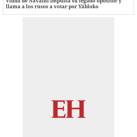
Viuda de Navalni impulsa su legado opositor y
llama a los rusos a votar por Yábloko