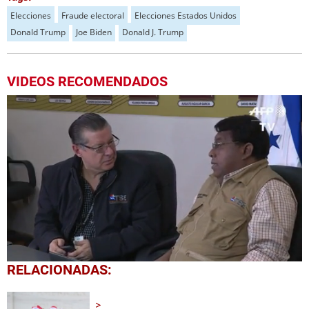
Elecciones
Fraude electoral
Elecciones Estados Unidos
Donald Trump
Joe Biden
Donald J. Trump
VIDEOS RECOMENDADOS
0
RELACIONADAS:
seconds
of
1