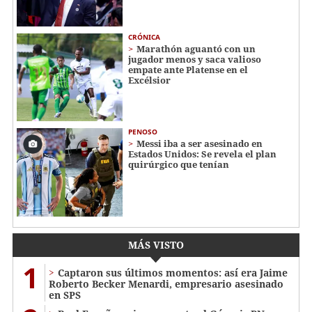
CRÓNICA
Marathón aguantó con un
jugador menos y saca valioso
empate ante Platense en el
Excélsior
PENOSO
Messi iba a ser asesinado en
Estados Unidos: Se revela el plan
quirúrgico que tenían
MÁS VISTO
1
Captaron sus últimos momentos: así era Jaime
Roberto Becker Menardi​​​, empresario asesinado
en SPS