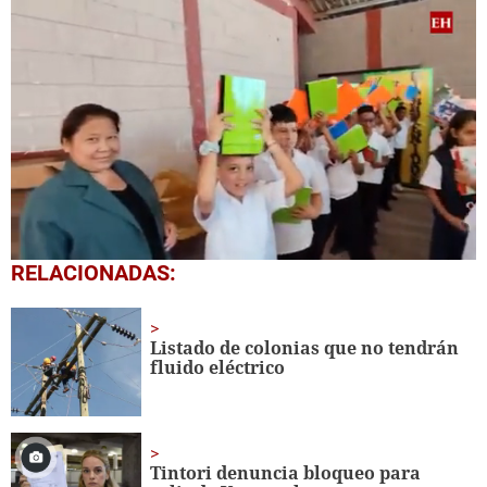
0
RELACIONADAS:
of
1
minute,
56
Listado de colonias que no tendrán
seconds
fluido eléctrico
Tintori denuncia bloqueo para