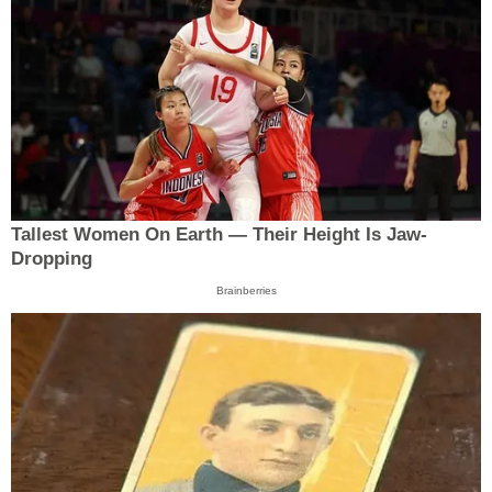
Tallest Women On Earth — Their Height Is Jaw-
Dropping
Brainberries