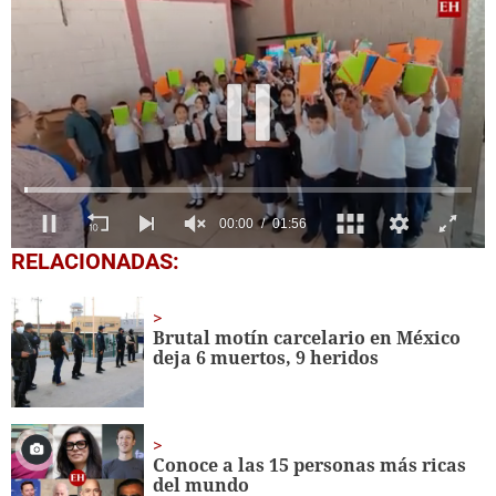
0
RELACIONADAS:
seconds
of
1
minute,
Brutal motín carcelario en México
56
deja 6 muertos, 9 heridos
seconds
Conoce a las 15 personas más ricas
del mundo