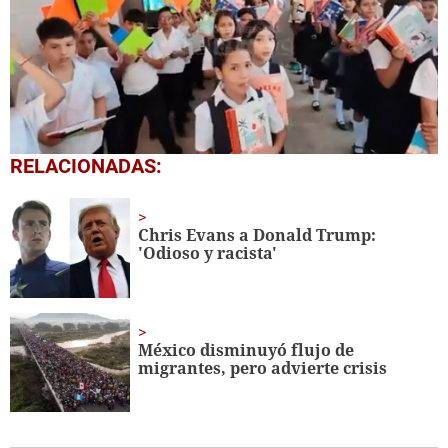
0
RELACIONADAS:
seconds
of
1
minute,
Chris Evans a Donald Trump:
56
'Odioso y racista'
seconds
México disminuyó flujo de
migrantes, pero advierte crisis