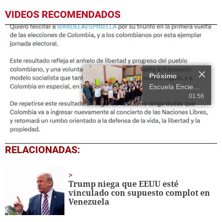
VIDEOS RECOMENDADOS
Próximo
Escuela Enciende una Luz recibe cuadernos Quick, gracias a la Maratón del Saber
01:56
0
RELACIONADAS:
seconds
of
15
seconds
Trump niega que EEUU esté
vinculado con supuesto complot en
Venezuela