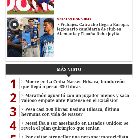
MERCADO HONDURAS
Fichajes: Catracho llega a Europa,
legionario cambiaría de club en
Alemania y España ficha joyita
MÁS VISTO
1
Muere en La Ceiba Nasser Hilsaca, hondureño
que llegó a pesar 630 libras
2
Marathón aguantó con un jugador menos y saca
valioso empate ante Platense en el Excélsior
3
Pesa casi 300 libras: Basima Hilsaca, última
hermana con vida de Nasser
4
Messi iba a ser asesinado en Estados Unidos: Se
revela el plan quirúrgico que tenían
Por evitar atropellar una persona: motociclista