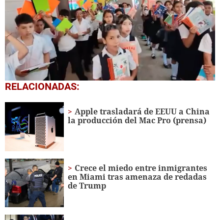
0
RELACIONADAS:
seconds
of
1
Apple trasladará de EEUU a China
minute,
la producción del Mac Pro (prensa)
56
seconds
Crece el miedo entre inmigrantes
en Miami tras amenaza de redadas
de Trump