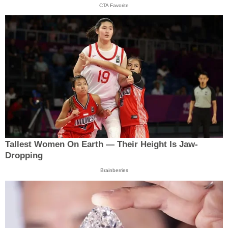
CTA Favorite
Tallest Women On Earth — Their Height Is Jaw-
Dropping
Brainberries