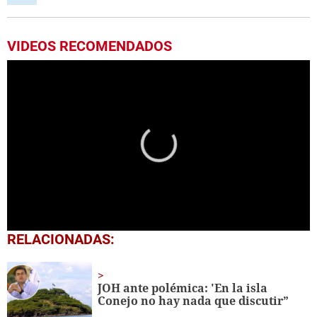
VIDEOS RECOMENDADOS
0
RELACIONADAS:
seconds
of
41
seconds
JOH ante polémica: 'En la isla
Conejo no hay nada que discutir”