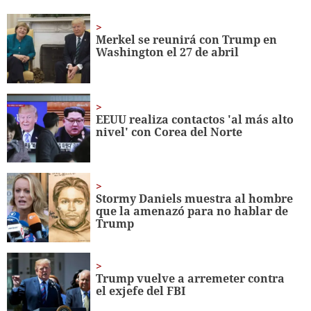
of
1
minute,
Merkel se reunirá con Trump en
56
Washington el 27 de abril
seconds
EEUU realiza contactos 'al más alto
nivel' con Corea del Norte
Stormy Daniels muestra al hombre
que la amenazó para no hablar de
Trump
Trump vuelve a arremeter contra
el exjefe del FBI