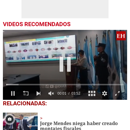
VIDEOS RECOMENDADOS
0
RELACIONADAS:
of
3
minutes,
52
Jorge Mendes niega haber creado
seconds
montajes fiscales