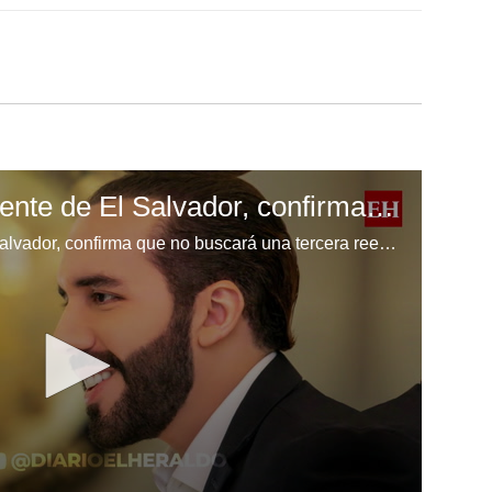
Nayib Bukele, presidente de El Salvador, confirma que no buscará una tercera reelección
Nayib Bukele, presidente de El Salvador, confirma que no buscará una tercera reelección.