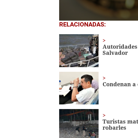
0
RELACIONADAS:
seconds
of
4
minutes,
Autoridades 
19
Salvador
seconds
Volume
0%
Condenan a 
Turistas mat
robarles