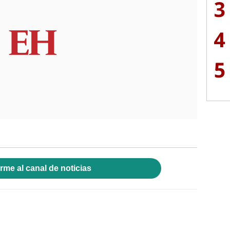
3
4
5
rme al canal de noticias