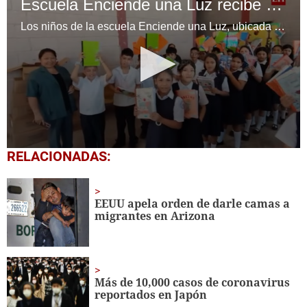
Escuela Enciende una Luz recibe cuadernos Quick, gracias a la Maratón del Saber
Los niños de la escuela Enciende una Luz, ubicada en la colonia Altos de Santa Rosa, al sur de Tegucigalpa, recibieron cuadernos Quick como parte de la Campaña Maratón del Saber.
0
RELACIONADAS:
seconds
of
1
minute,
EEUU apela orden de darle camas a
56
migrantes en Arizona
seconds
Más de 10,000 casos de coronavirus
reportados en Japón