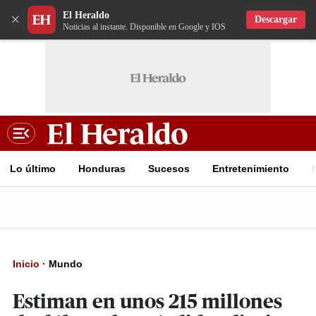
El Heraldo
×
Descargar
Noticias al instante. Disponible en Google y IOS
Lo último
Honduras
Sucesos
Entretenimiento
Inicio
·
Mundo
Estiman en unos 215 millones