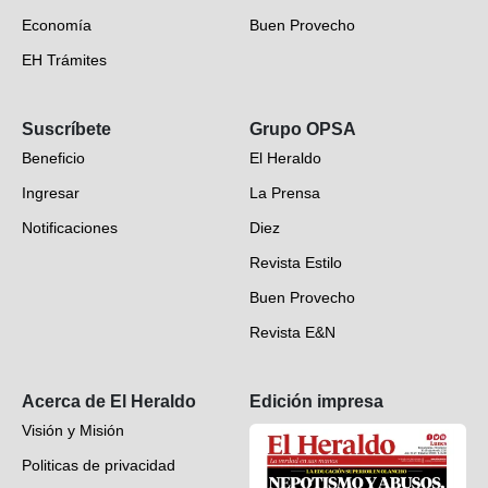
Economía
Buen Provecho
EH Trámites
Opinión
Suscríbete
Grupo OPSA
EH Verifica
Beneficio
El Heraldo
Fotogalerías
Ingresar
La Prensa
Deportes
Notificaciones
Diez
Videos
Revista Estilo
Hondureños en el mundo
Buen Provecho
Revista E&N
Suscripción
Acerca de El Heraldo
Edición impresa
Visión y Misión
Politicas de privacidad