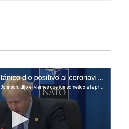
El primer ministro británico dio positivo al coronavirus con "síntomas leves"
El primer ministro británico, Boris Johnson, dijo el viernes que fue sometido a la prueba del coronavirus tras mostrar "síntomas leves" y dio positivo.