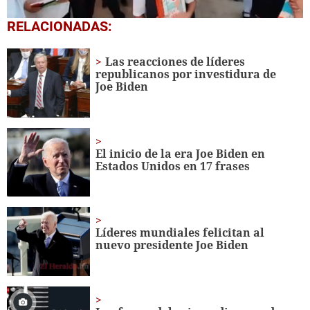
0
RELACIONADAS:
seconds
of
1
Las reacciones de líderes
minute,
republicanos por investidura de
56
Joe Biden
seconds
El inicio de la era Joe Biden en
Estados Unidos en 17 frases
Líderes mundiales felicitan al
nuevo presidente Joe Biden