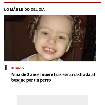
0
seconds
of
LO MÁS LEÍDO DEL DÍA
3
minutes,
22
seconds
1
Mundo
Niña de 2 años muere tras ser arrastrada al
bosque por un perro