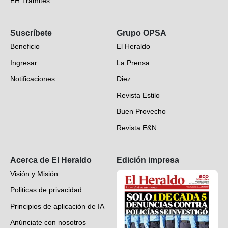
EH Trámites
Opinión
Suscríbete
Grupo OPSA
EH Verifica
Beneficio
El Heraldo
Fotogalerías
Ingresar
La Prensa
Deportes
Notificaciones
Diez
Videos
Revista Estilo
Hondureños en el mundo
Buen Provecho
Revista E&N
Suscripción
Acerca de El Heraldo
Edición impresa
Visión y Misión
Politicas de privacidad
Principios de aplicación de IA
Anúnciate con nosotros