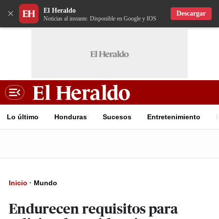
El Heraldo
×
Descargar
Noticias al instante. Disponible en Google y IOS
Lo último
Honduras
Sucesos
Entretenimiento
Inicio
·
Mundo
Endurecen requisitos para