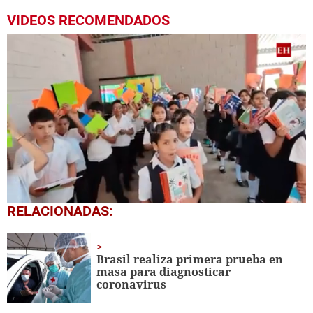
VIDEOS RECOMENDADOS
0
RELACIONADAS:
seconds
of
1
minute,
Brasil realiza primera prueba en
56
masa para diagnosticar
seconds
coronavirus