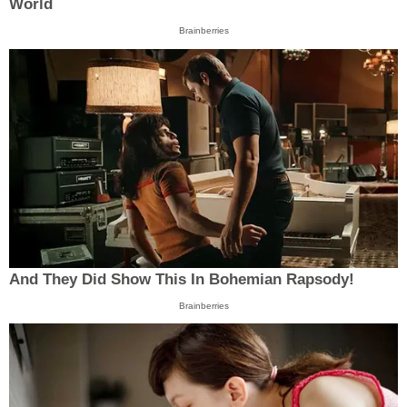
World
Brainberries
And They Did Show This In Bohemian Rapsody!
Brainberries