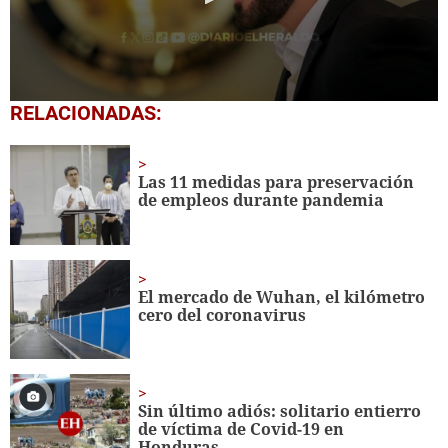
0
RELACIONADAS:
seconds
of
4
minutes,
Las 11 medidas para preservación
19
de empleos durante pandemia
seconds
El mercado de Wuhan, el kilómetro
cero del coronavirus
Sin último adiós: solitario entierro
de víctima de Covid-19 en
Honduras