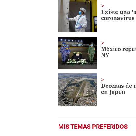
14
minutes,
Existe una '
28
coronavirus
seconds
Volume
0%
México repat
NY
Decenas de 
en Japón
MIS TEMAS PREFERIDOS