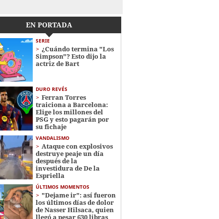
EN PORTADA
SERIE
¿Cuándo termina "Los
Simpson"? Esto dijo la
actriz de Bart
DURO REVÉS
Ferran Torres
traiciona a Barcelona:
Elige los millones del
PSG y esto pagarán por
su fichaje
VANDALISMO
Ataque con explosivos
destruye peaje un día
después de la
investidura de De la
Espriella
ÚLTIMOS MOMENTOS
"Dejame ir": así fueron
los últimos días de dolor
de Nasser Hilsaca, quien
llegó a pesar 630 libras