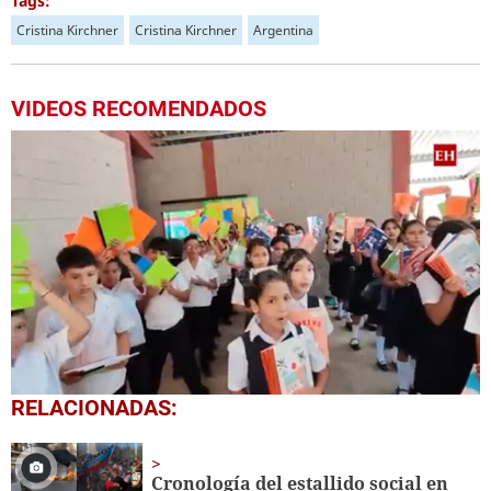
Tags:
Cristina Kirchner
Cristina Kirchner
Argentina
VIDEOS RECOMENDADOS
0
RELACIONADAS:
seconds
of
1
minute,
Cronología del estallido social en
56