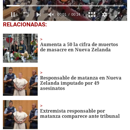
0
RELACIONADAS:
seconds
of
14
seconds
Aumenta a 50 la cifra de muertos
de masacre en Nueva Zelanda
Responsable de matanza en Nueva
Zelanda imputado por 49
asesinatos
Extremista responsable por
matanza comparece ante tribunal