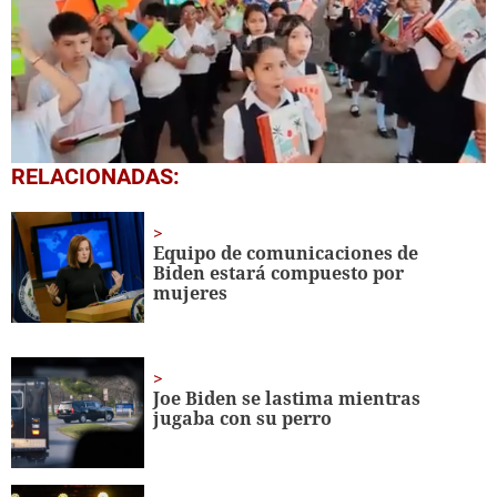
0
RELACIONADAS:
seconds
of
1
minute,
Equipo de comunicaciones de
56
Biden estará compuesto por
seconds
mujeres
Joe Biden se lastima mientras
jugaba con su perro