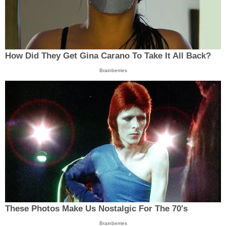
How Did They Get Gina Carano To Take It All Back?
Brainberries
These Photos Make Us Nostalgic For The 70's
Brainberries