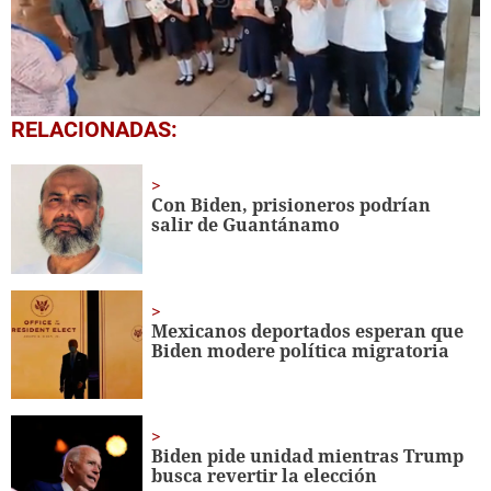
0
RELACIONADAS:
seconds
of
1
minute,
Con Biden, prisioneros podrían
56
salir de Guantánamo
seconds
Mexicanos deportados esperan que
Biden modere política migratoria
Biden pide unidad mientras Trump
busca revertir la elección