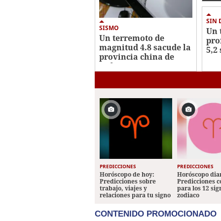
SIN
SISMO
Un 
Un terremoto de
pro
magnitud 4.8 sacude la
5,2
provincia china de
pro
Sichuan sin causar
víctimas
PREDICCIONES
PREDICCIONES
Horóscopo de hoy:
Horóscopo diar
Predicciones sobre
Predicciones 
trabajo, viajes y
para los 12 sig
relaciones para tu signo
zodiaco
CONTENIDO PROMOCIONADO