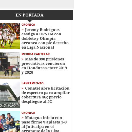
EN PORTADA
CRÓNICA
Jeremy Rodríguez
castiga a UPNFM con
doblete y Olimpia
arranca con pie derecho
en Liga Nacional
MEDIDA CAUTELAR
Más de 390 prisiones
preventivas vencieron
en Honduras entre 2019
y 2026
LANZAMIENTO
Conatel abre licitación
de espectro para ampliar
cobertura 4G; previo
despliegue al 5G
CRÓNICA
Motagua inicia con
paso firme y aplasta 3-0
al Juticalpa en el
arranque de la Liga