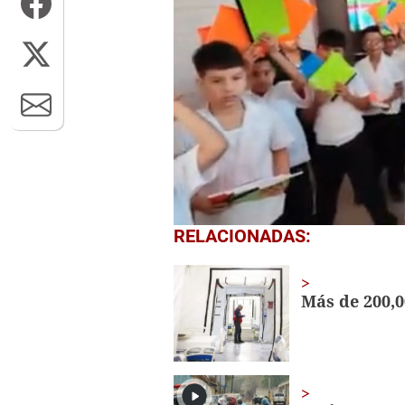
0
RELACIONADAS:
seconds
of
1
minute,
Más de 200,
56
seconds
Volume
0%