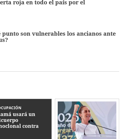
rta roja en todo el país por el
 punto son vulnerables los ancianos ante
us?
OCUPACIÓN
amá usará un
icuerpo
oclonal contra
us respiratorio que
matado 13 niños