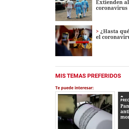
Extienden ale
coronavirus
¿Hasta qué
el coronavir
MIS TEMAS PREFERIDOS
Te puede interesar:
PRE
Pan
ant
mon
vir
ha 