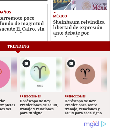
 DAÑOS
MÉXICO
terremoto poco
Sheinbaum reivindica
fundo de magnitud
libertad de expresión
 sacude El Cairo, sin
ante debate por
vocar daños
derechos de
audiencias
TRENDING
PREDICCIONES
PREDICCIONES
io:
Horóscopo de hoy:
Horóscopo de hoy:
completas
Predicciones de salud,
Predicciones sobre
nos del
trabajo y relaciones
trabajo, relaciones y
para tu signo
salud para cada signo