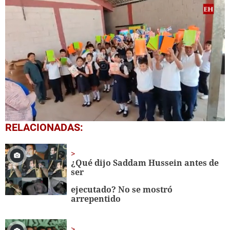
0
RELACIONADAS:
seconds
of
1
minute,
¿Qué dijo Saddam Hussein antes de
56
ser
seconds
ejecutado? No se mostró
arrepentido