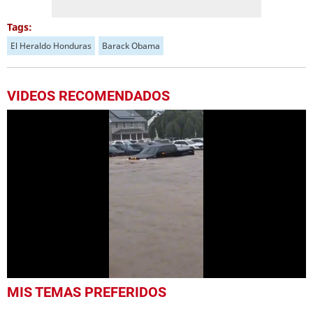
Tags:
El Heraldo Honduras
Barack Obama
VIDEOS RECOMENDADOS
0
MIS TEMAS PREFERIDOS
seconds
of