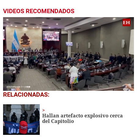
VIDEOS RECOMENDADOS
0
RELACIONADAS:
seconds
of
1
minute,
Hallan artefacto explosivo cerca
51
del Capitolio
seconds