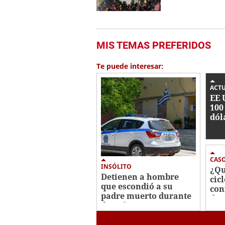
MIS TEMAS PREFERIDOS
Te puede interesar:
ACT
EE 
100
dól
rec
cab
Jal
CAS
INSÓLITO
¿Qu
Detienen a hombre
cic
que escondió a su
con
padre muerto durante
des
dos años en un
bro
congelador