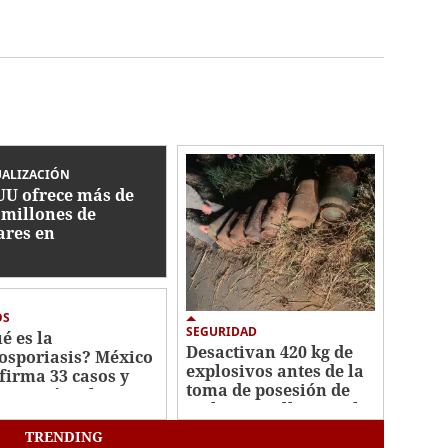
UALIZACIÓN
UU ofrece más de
 millones de
ares en
ompensas por
ecillas de Cártel
isco
OS
SEGURIDAD
é es la
Desactivan 420 kg de
losporiasis? México
explosivos antes de la
firma 33 casos y
toma de posesión de
carta vínculo con
De la Espriella en Cali
te en EEUU
TRENDING