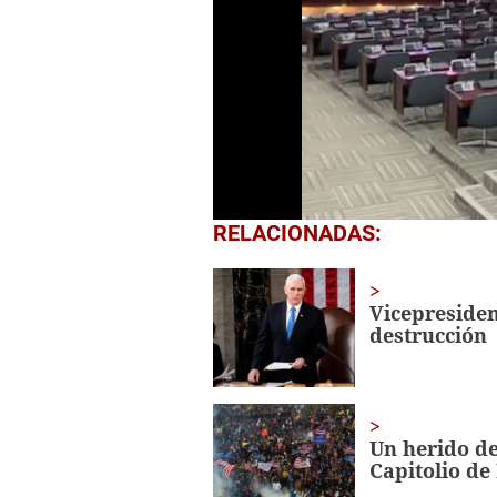
0
RELACIONADAS:
seconds
of
1
minute,
Vicepresiden
37
destrucción
seconds
Volume
0%
Un herido de
Capitolio d