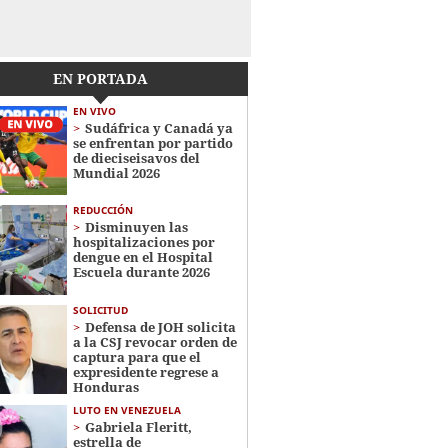
EN PORTADA
EN VIVO
Sudáfrica y Canadá ya
se enfrentan por partido
de dieciseisavos del
Mundial 2026
REDUCCIÓN
Disminuyen las
hospitalizaciones por
dengue en el Hospital
Escuela durante 2026
SOLICITUD
Defensa de JOH solicita
a la CSJ revocar orden de
captura para que el
expresidente regrese a
Honduras
LUTO EN VENEZUELA
Gabriela Fleritt,
estrella de