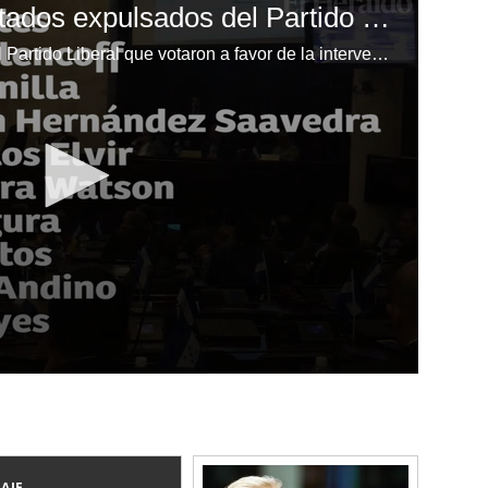
Ellos son los 17 diputados expulsados del Partido Liberal
La expulsión de los diputados del Partido Liberal que votaron a favor de la intervención del Registro Nacional de las Personas (RNP), cayó como balde de agua fría a los militantes del ente político.
AJE