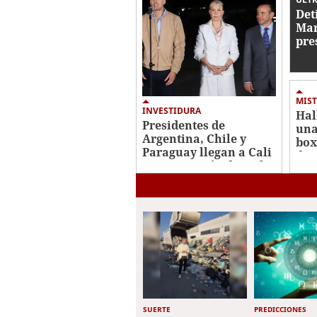
Det
Mar
pre
con
de 
MIST
INVESTIDURA
Hal
Presidentes de
una
Argentina, Chile y
box
Paraguay llegan a Cali
de 
para posesión de De la
Ros
Espriella
SUERTE
PREDICCIONES