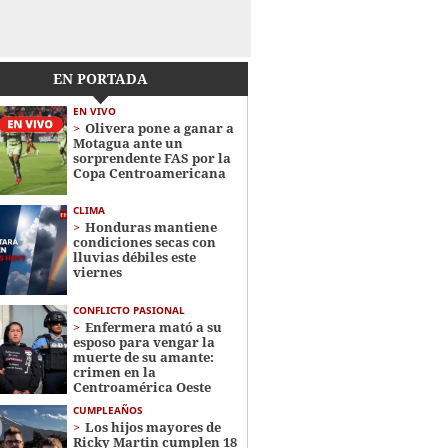
EN PORTADA
EN VIVO
Olivera pone a ganar a
Motagua ante un
sorprendente FAS por la
Copa Centroamericana
CLIMA
Honduras mantiene
condiciones secas con
lluvias débiles este
viernes
CONFLICTO PASIONAL
Enfermera mató a su
esposo para vengar la
muerte de su amante:
crimen en la
Centroamérica Oeste
CUMPLEAÑOS
Los hijos mayores de
Ricky Martin cumplen 18