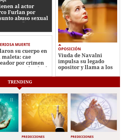
ienen al actor
co Furlan por
sunto abuso sexual
tra un niño autista
5 años
ERIOSA MUERTE
OPOSICIÓN
laron su cuerpo en
Viuda de Navalni
 maleta: cae
impulsa su legado
eador por crimen
opositor y llama a los
misionera Elisabeth
rusos a votar por
s
Yábloko
TRENDING
PREDICCIONES
PREDICCIONES