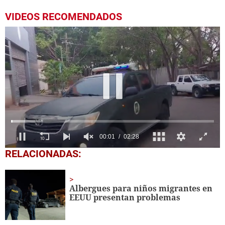
VIDEOS RECOMENDADOS
0
RELACIONADAS:
seconds
of
2
minutes,
Albergues para niños migrantes en
28
EEUU presentan problemas
seconds