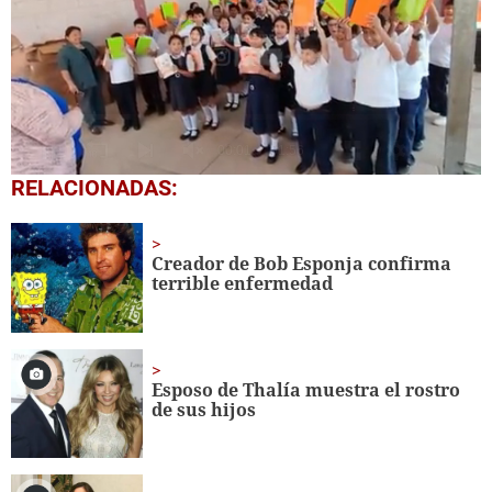
0
RELACIONADAS:
seconds
of
1
minute,
Creador de Bob Esponja confirma
56
terrible enfermedad
seconds
Esposo de Thalía muestra el rostro
de sus hijos